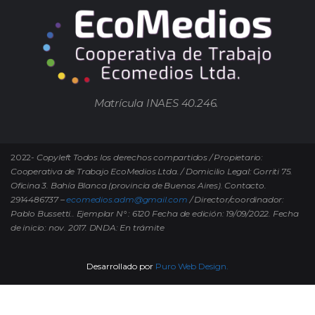
Matrícula INAES 40.246.
2022-
Copyleft Todos los derechos compartidos / Propietario:
Cooperativa de Trabajo EcoMedios Ltda. / Domicilio Legal: Gorriti 75.
Oficina 3. Bahía Blanca (provincia de Buenos Aires). Contacto.
2914486737 –
ecomedios.adm@gmail.com
/ Director/coordinador:
Pablo Bussetti..
Ejemplar N° : 6120 Fecha de edición: 19/09/2022.
Fecha
de inicio: nov. 2017. DNDA: En trámite
Desarrollado por
Puro Web Design.