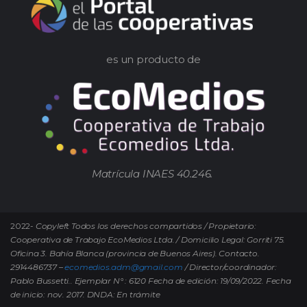
es un producto de
Matrícula INAES 40.246.
2022-
Copyleft Todos los derechos compartidos / Propietario:
Cooperativa de Trabajo EcoMedios Ltda. / Domicilio Legal: Gorriti 75.
Oficina 3. Bahía Blanca (provincia de Buenos Aires). Contacto.
2914486737 –
ecomedios.adm@gmail.com
/ Director/coordinador:
Pablo Bussetti..
Ejemplar N° : 6120 Fecha de edición: 19/09/2022.
Fecha
de inicio: nov. 2017. DNDA: En trámite