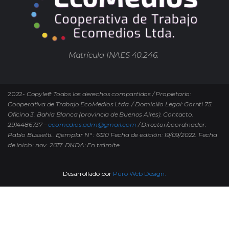
Matrícula INAES 40.246.
2022-
Copyleft Todos los derechos compartidos / Propietario:
Cooperativa de Trabajo EcoMedios Ltda. / Domicilio Legal: Gorriti 75.
Oficina 3. Bahía Blanca (provincia de Buenos Aires). Contacto.
2914486737 –
ecomedios.adm@gmail.com
/ Director/coordinador:
Pablo Bussetti..
Ejemplar N° : 6120 Fecha de edición: 19/09/2022.
Fecha
de inicio: nov. 2017. DNDA: En trámite
Desarrollado por
Puro Web Design.