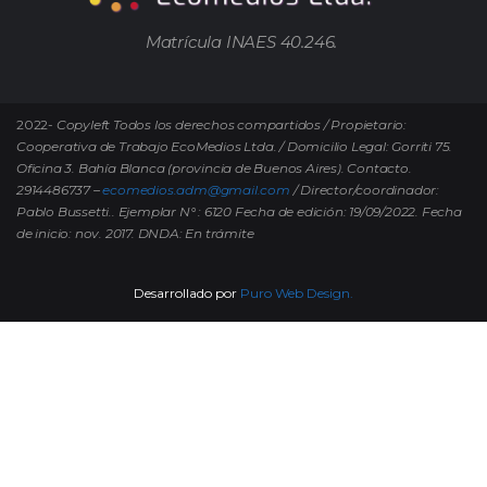
Matrícula INAES 40.246.
2022-
Copyleft Todos los derechos compartidos / Propietario:
Cooperativa de Trabajo EcoMedios Ltda. / Domicilio Legal: Gorriti 75.
Oficina 3. Bahía Blanca (provincia de Buenos Aires). Contacto.
2914486737 –
ecomedios.adm@gmail.com
/ Director/coordinador:
Pablo Bussetti..
Ejemplar N° : 6120 Fecha de edición: 19/09/2022.
Fecha
de inicio: nov. 2017. DNDA: En trámite
Desarrollado por
Puro Web Design.