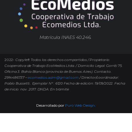
Matrícula INAES 40.246.
2022-
Copyleft Todos los derechos compartidos / Propietario:
Cooperativa de Trabajo EcoMedios Ltda. / Domicilio Legal: Gorriti 75.
Oficina 3. Bahía Blanca (provincia de Buenos Aires). Contacto.
2914486737 –
ecomedios.adm@gmail.com
/ Director/coordinador:
Pablo Bussetti..
Ejemplar N° : 6120 Fecha de edición: 19/09/2022.
Fecha
de inicio: nov. 2017. DNDA: En trámite
Desarrollado por
Puro Web Design.