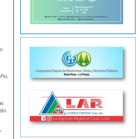
lo
año,
as
rdo
,