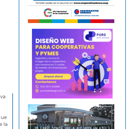
iva
que
e la