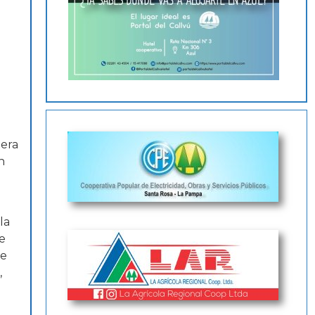
mera
n
e
la
e
de
,