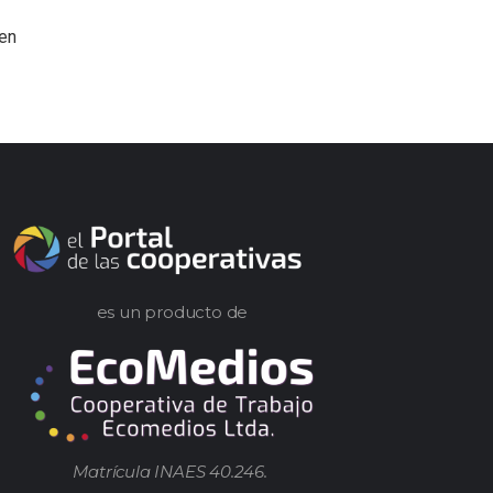
 en
es un producto de
Matrícula INAES 40.246.