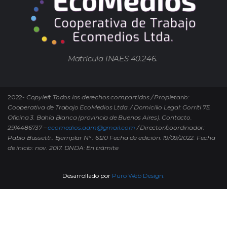
Matrícula INAES 40.246.
2022-
Copyleft Todos los derechos compartidos / Propietario:
Cooperativa de Trabajo EcoMedios Ltda. / Domicilio Legal: Gorriti 75.
Oficina 3. Bahía Blanca (provincia de Buenos Aires). Contacto.
2914486737 –
ecomedios.adm@gmail.com
/ Director/coordinador:
Pablo Bussetti..
Ejemplar N° : 6120 Fecha de edición: 19/09/2022.
Fecha
de inicio: nov. 2017. DNDA: En trámite
Desarrollado por
Puro Web Design.