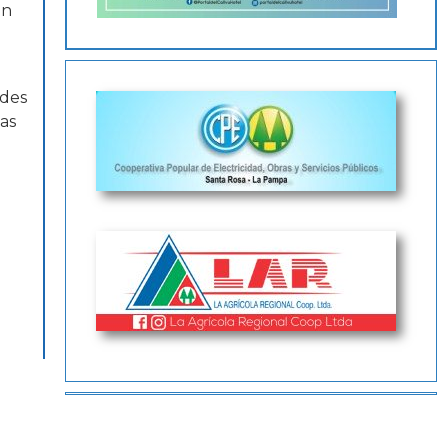
ón
ades
as