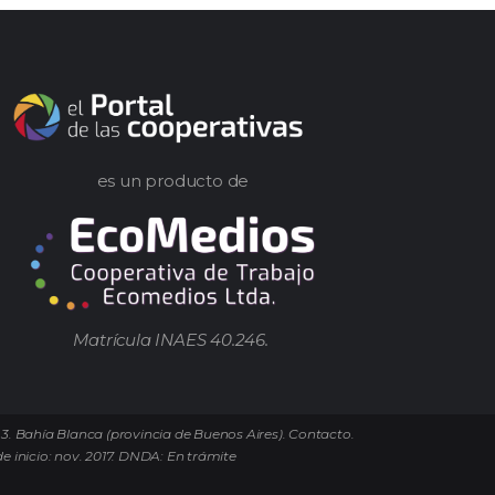
es un producto de
Matrícula INAES 40.246.
 3. Bahía Blanca (provincia de Buenos Aires). Contacto.
e inicio: nov. 2017. DNDA: En trámite