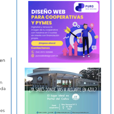
ven
on
oda
des