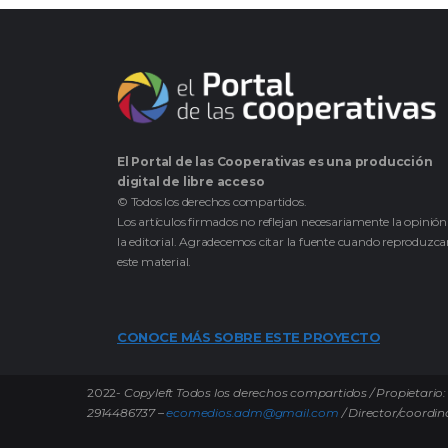
El Portal de las Cooperativas es una producción
digital de libre acceso
© Todos los derechos compartidos.
Los artículos firmados no reflejan necesariamente la opinión
la editorial. Agradecemos citar la fuente cuando reproduzc
este material.
CONOCE MÁS SOBRE ESTE PROYECTO
2022-
Copyleft Todos los derechos compartidos / Propietario: 
2914486737 –
ecomedios.adm@gmail.com
/ Director/coordin