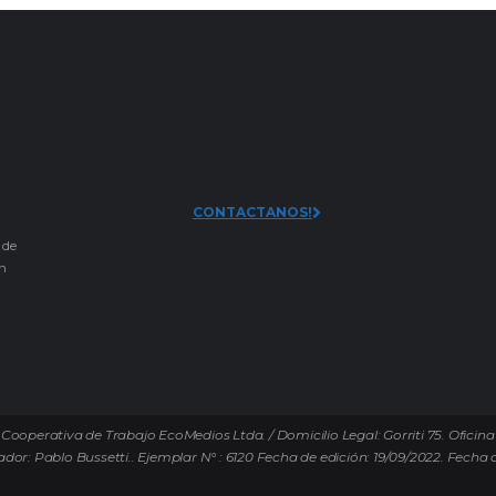
CONTACTANOS!
 de
an
Cooperativa de Trabajo EcoMedios Ltda. / Domicilio Legal: Gorriti 75. Oficina
ador: Pablo Bussetti..
Ejemplar N° : 6120 Fecha de edición: 19/09/2022.
Fecha d