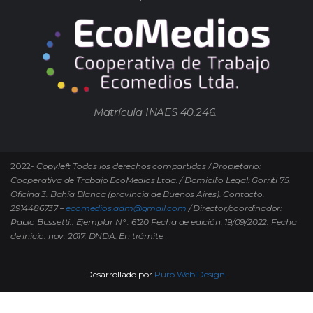
Matrícula INAES 40.246.
2022-
Copyleft Todos los derechos compartidos / Propietario:
Cooperativa de Trabajo EcoMedios Ltda. / Domicilio Legal: Gorriti 75.
Oficina 3. Bahía Blanca (provincia de Buenos Aires). Contacto.
2914486737 –
ecomedios.adm@gmail.com
/ Director/coordinador:
Pablo Bussetti..
Ejemplar N° : 6120 Fecha de edición: 19/09/2022.
Fecha
de inicio: nov. 2017. DNDA: En trámite
Desarrollado por
Puro Web Design.