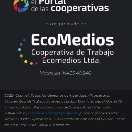
es un producto de
Matrícula INAES 40.246.
2022-
Copyleft Todos los derechos compartidos / Propietario:
Cooperativa de Trabajo EcoMedios Ltda. / Domicilio Legal: Gorriti 75.
Oficina 3. Bahía Blanca (provincia de Buenos Aires). Contacto.
2914486737 –
ecomedios.adm@gmail.com
/ Director/coordinador:
Pablo Bussetti..
Ejemplar N° : 6120 Fecha de edición: 19/09/2022.
Fecha
de inicio: nov. 2017. DNDA: En trámite