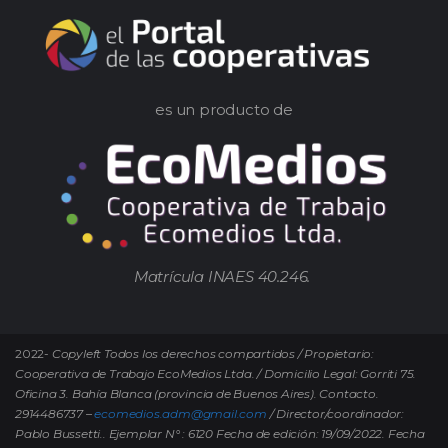
es un producto de
Matrícula INAES 40.246.
2022-
Copyleft Todos los derechos compartidos / Propietario:
Cooperativa de Trabajo EcoMedios Ltda. / Domicilio Legal: Gorriti 75.
Oficina 3. Bahía Blanca (provincia de Buenos Aires). Contacto.
2914486737 –
ecomedios.adm@gmail.com
/ Director/coordinador:
Pablo Bussetti..
Ejemplar N° : 6120 Fecha de edición: 19/09/2022.
Fecha