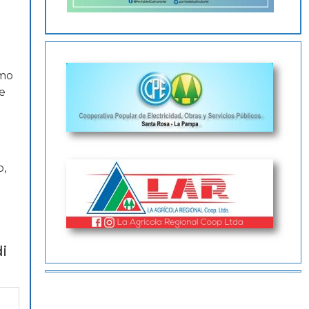
smo
ue
o,
i