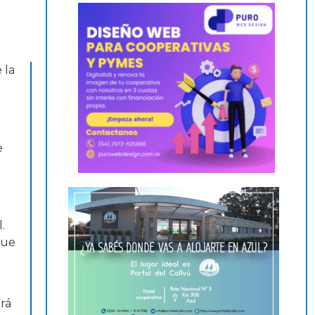
 la
e
.
que
erá