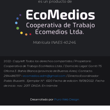
es un producto de
Matrícula INAES 40.246.
2022-
Copyleft Todos los derechos compartidos / Propietario:
Cooperativa de Trabajo EcoMedios Ltda. / Domicilio Legal: Gorriti 75.
Oficina 3. Bahía Blanca (provincia de Buenos Aires). Contacto.
2914486737 –
ecomedios.adm@gmail.com
/ Director/coordinador:
Pablo Bussetti..
Ejemplar N° : 6120 Fecha de edición: 19/09/2022.
Fecha
de inicio: nov. 2017. DNDA: En trámite
Desarrollado por
Puro Web Design.