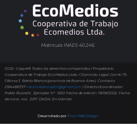
Matrícula INAES 40.246.
2022-
Copyleft Todos los derechos compartidos / Propietario:
Cooperativa de Trabajo EcoMedios Ltda. / Domicilio Legal: Gorriti 75.
Oficina 3. Bahía Blanca (provincia de Buenos Aires). Contacto.
2914486737 –
ecomedios.adm@gmail.com
/ Director/coordinador:
Pablo Bussetti..
Ejemplar N° : 6120 Fecha de edición: 19/09/2022.
Fecha
de inicio: nov. 2017. DNDA: En trámite
Desarrollado por
Puro Web Design.