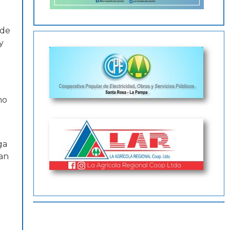
 de
y
mo
ga
ian