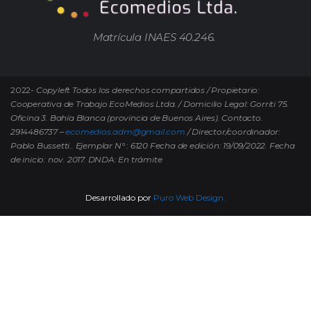
Matrícula INAES 40.246.
2022-
Copyleft Todos los derechos compartidos / Propietario:
Cooperativa de Trabajo EcoMedios Ltda. / Domicilio Legal: Gorriti 75.
Oficina 3. Bahía Blanca (provincia de Buenos Aires). Contacto.
2914486737 –
ecomedios.adm@gmail.com
/ Director/coordinador:
Pablo Bussetti..
Ejemplar N° : 6120 Fecha de edición: 19/09/2022.
Fecha
de inicio: nov. 2017. DNDA: En trámite
Desarrollado por
Puro Web Design.