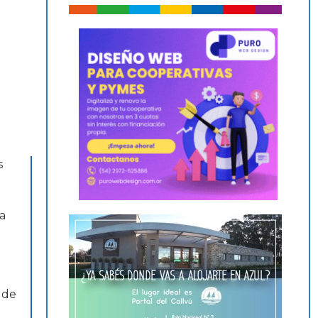
s
a
 de