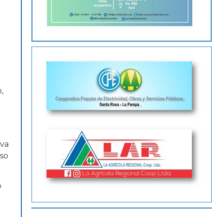
,
iva
eso
o