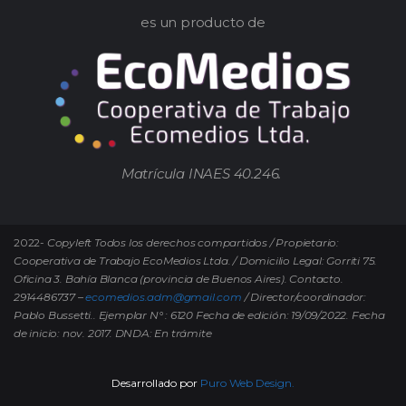
es un producto de
Matrícula INAES 40.246.
2022-
Copyleft Todos los derechos compartidos / Propietario:
Cooperativa de Trabajo EcoMedios Ltda. / Domicilio Legal: Gorriti 75.
Oficina 3. Bahía Blanca (provincia de Buenos Aires). Contacto.
2914486737 –
ecomedios.adm@gmail.com
/ Director/coordinador:
Pablo Bussetti..
Ejemplar N° : 6120 Fecha de edición: 19/09/2022.
Fecha
de inicio: nov. 2017. DNDA: En trámite
Desarrollado por
Puro Web Design.