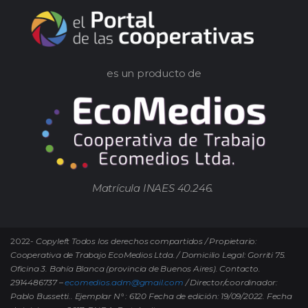
es un producto de
Matrícula INAES 40.246.
2022-
Copyleft Todos los derechos compartidos / Propietario:
Cooperativa de Trabajo EcoMedios Ltda. / Domicilio Legal: Gorriti 75.
Oficina 3. Bahía Blanca (provincia de Buenos Aires). Contacto.
2914486737 –
ecomedios.adm@gmail.com
/ Director/coordinador:
Pablo Bussetti..
Ejemplar N° : 6120 Fecha de edición: 19/09/2022.
Fecha