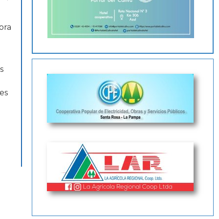
ora
s
es