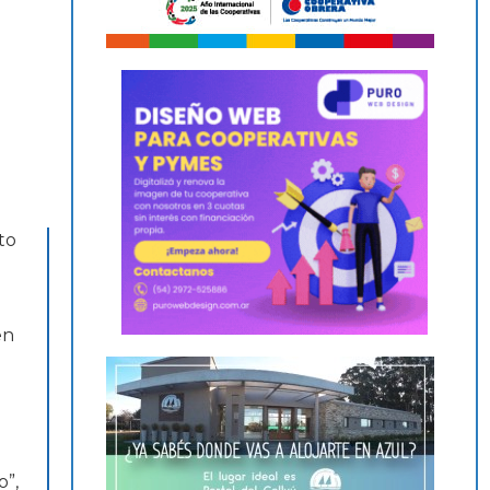
to
en
o”,