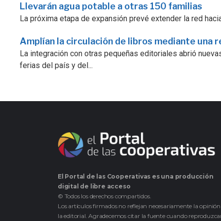
Llevarán agua potable a otras 150 familias
La próxima etapa de expansión prevé extender la red hacia
Amplían la circulación de libros mediante una r
La integración con otras pequeñas editoriales abrió nuevas
ferias del país y del...
El Portal de las Cooperativas es una producción
digital de libre acceso
© Todos los derechos compartidos.
Los artículos firmados no reflejan necesariamente la opinión
la editorial. Agradecemos citar la fuente cuando reproduzc