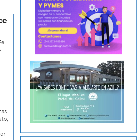
ce
Fe
s
cas
ato,
por