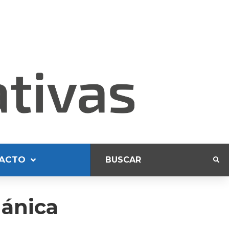
ACTO
gánica