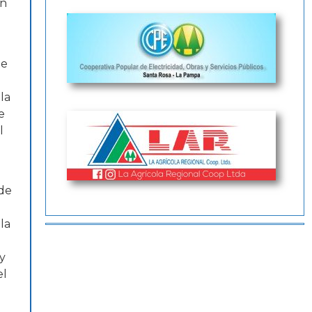
en
l
te
la
e
l
 de
la
y
el