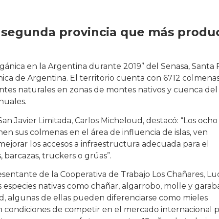
a segunda provincia que más produ
gánica en la Argentina durante 2019” del Senasa, Santa 
ica de Argentina. El territorio cuenta con 6712 colmena
ientes naturales en zonas de montes nativos y cuenca del
nuales.
an Javier Limitada, Carlos Micheloud, destacó: “Los ocho
en sus colmenas en el área de influencia de islas, ven
mejorar los accesos a infraestructura adecuada para el
, barcazas, truckers o grúas”.
resentante de la Cooperativa de Trabajo Los Chañares, Lu
s especies nativas como chañar, algarrobo, molle y garab
ad, algunas de ellas pueden diferenciarse como mieles
en condiciones de competir en el mercado internacional 