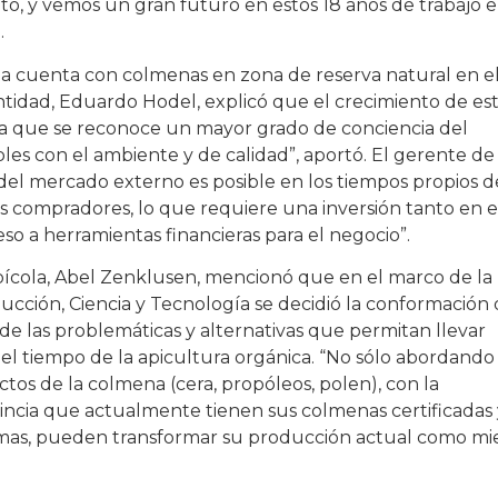
nto, y vemos un gran futuro en estos 18 años de trabajo 
.
ada cuenta con colmenas en zona de reserva natural en e
entidad, Eduardo Hodel, explicó que el crecimiento de es
a que se reconoce un mayor grado de conciencia del
s con el ambiente y de calidad”, aportó. El gerente de 
o del mercado externo es posible en los tiempos propios d
s compradores, lo que requiere una inversión tanto en e
o a herramientas financieras para el negocio”.
Apícola, Abel Zenklusen, mencionó que en el marco de la
ducción, Ciencia y Tecnología se decidió la conformación
de las problemáticas y alternativas que permitan llevar
l tiempo de la apicultura orgánica. “No sólo abordando 
tos de la colmena (cera, propóleos, polen), con la
vincia que actualmente tienen sus colmenas certificadas 
ismas, pueden transformar su producción actual como mi