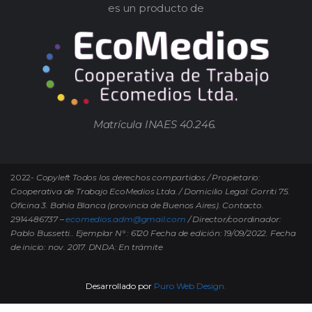
es un producto de
Matrícula INAES 40.246.
2022-
Copyleft Todos los derechos compartidos / Propietario:
Cooperativa de Trabajo EcoMedios Ltda. / Domicilio Legal: Gorriti 75.
Oficina 3. Bahía Blanca (provincia de Buenos Aires). Contacto.
2914486737 –
ecomedios.adm@gmail.com
/ Director/coordinador:
Pablo Bussetti..
Ejemplar N° : 6120 Fecha de edición: 19/09/2022.
Fecha
de inicio: nov. 2017. DNDA: En trámite
Desarrollado por
Puro Web Design.