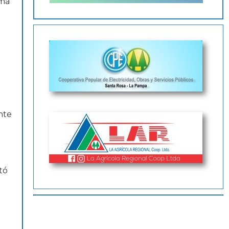
ima
nte
tó