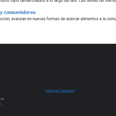
utos rojos desarrollados a lo largo del año. Las tareas de siembra
 y consumidores
ucción, avanzan en nuevas formas de acercar alimentos a la comu
CONTACTANOS!
 de
an