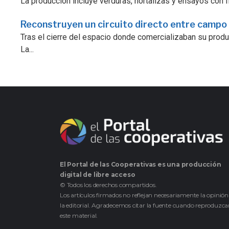
La producción incluye verduras, hortalizas y ensayos con fr
Reconstruyen un circuito directo entre campo
Tras el cierre del espacio donde comercializaban su prod
La...
El Portal de las Cooperativas es una producción
digital de libre acceso
© Todos los derechos compartidos.
Los artículos firmados no reflejan necesariamente la opinión
la editorial. Agradecemos citar la fuente cuando reproduzc
este material.