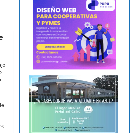
e
ajo
o
a
de
es