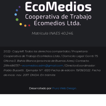
Matrícula INAES 40.246.
2022-
Copyleft Todos los derechos compartidos / Propietario:
Cooperativa de Trabajo EcoMedios Ltda. / Domicilio Legal: Gorriti 75.
Oficina 3. Bahía Blanca (provincia de Buenos Aires). Contacto.
2914486737 –
ecomedios.adm@gmail.com
/ Director/coordinador:
Pablo Bussetti..
Ejemplar N° : 6120 Fecha de edición: 19/09/2022.
Fecha
de inicio: nov. 2017. DNDA: En trámite
Desarrollado por
Puro Web Design.