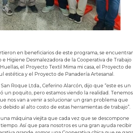
tieron en beneficiarios de este programa, se encuentran
 e Higiene Desmalezadora de la Cooperativa de Trabajo
uellas, el Proyecto Textil Mima mi casa, el Proyecto de
ul estética y el Proyecto de Panadería Artesanal.
 San Roque Ltda., Ceferino Alarcón, dijo que “este es un
ó un poquito, pero estamos viendo la realidad. Tenemos
ue nos van a venir a solucionar un gran problema que
ebido al alto costo de estas herramientas de trabajo”.
n una máquina viejita que cada vez que se descompone
tiempo. Así que para nosotros es una gran ayuda recibir
erativa grande, somos una Cooperativa chica que se gana