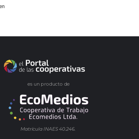
 en
es un producto de
Matrícula INAES 40.246.