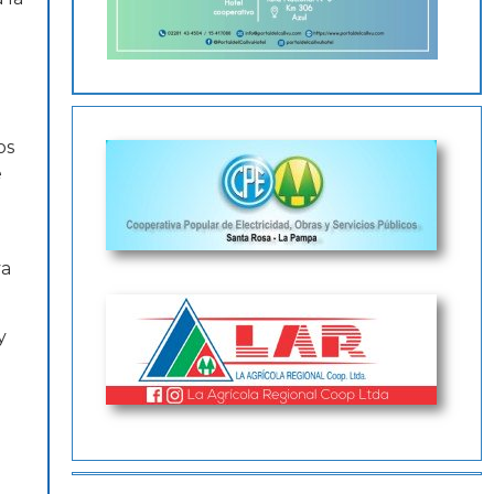
os
e
va
y