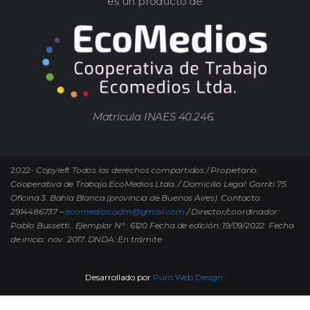
es un producto de
Matrícula INAES 40.246.
2022-
Copyleft Todos los derechos compartidos / Propietario:
Cooperativa de Trabajo EcoMedios Ltda. / Domicilio Legal: Gorriti 75.
Oficina 3. Bahía Blanca (provincia de Buenos Aires). Contacto.
2914486737 –
ecomedios.adm@gmail.com
/ Director/coordinador:
Pablo Bussetti..
Ejemplar N° : 6120 Fecha de edición: 19/09/2022.
Fecha
de inicio: nov. 2017. DNDA: En trámite
Desarrollado por
Puro Web Design.