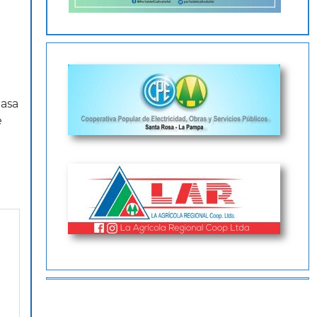
pasa
e