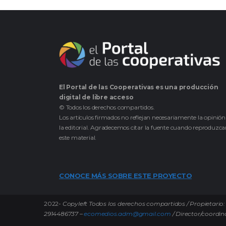
El Portal de las Cooperativas es una producción
digital de libre acceso
© Todos los derechos compartidos.
Los artículos firmados no reflejan necesariamente la opinión
la editorial. Agradecemos citar la fuente cuando reproduzc
este material.
CONOCE MÁS SOBRE ESTE PROYECTO
2022-
Copyleft Todos los derechos compartidos / Propietario: 
2914486737 –
ecomedios.adm@gmail.com
/ Director/coordin