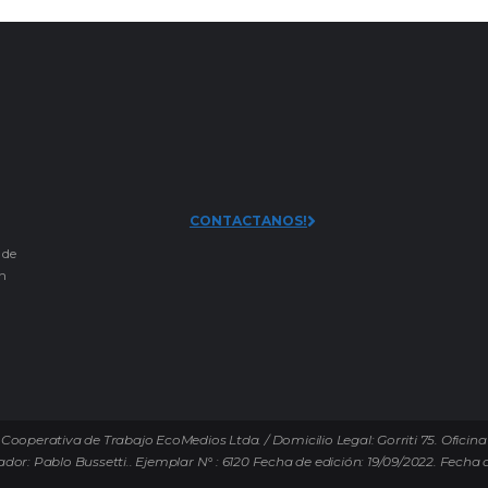
CONTACTANOS!
 de
an
Cooperativa de Trabajo EcoMedios Ltda. / Domicilio Legal: Gorriti 75. Oficina
ador: Pablo Bussetti..
Ejemplar N° : 6120 Fecha de edición: 19/09/2022.
Fecha d