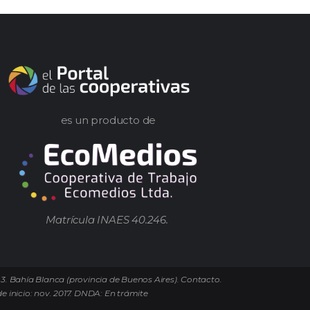
es un producto de
Matrícula INAES 40.246.
 3. Bahía Blanca (provincia de Buenos Aires). Contacto.
e inicio: nov. 2017. DNDA: En trámite