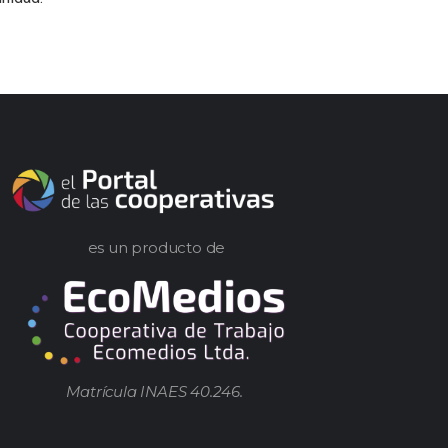
es un producto de
Matrícula INAES 40.246.