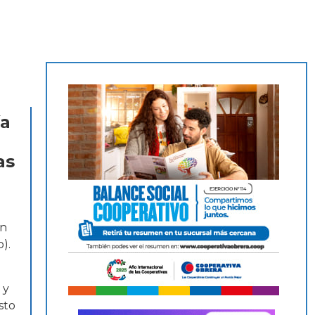
ía
as
on
).
 y
sto