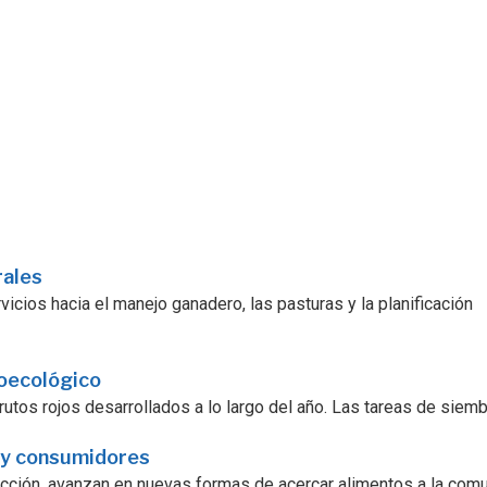
rales
icios hacia el manejo ganadero, las pasturas y la planificación
roecológico
utos rojos desarrollados a lo largo del año. Las tareas de siembra
 y consumidores
ucción, avanzan en nuevas formas de acercar alimentos a la comu