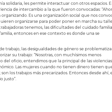
ía solidaria, les permite interactuar con otros espacios. 
riencia de intercambio a la que fueron convocadas: “Aho
á organizando. Es una organización social que nos convo
ieren organizarse para poder poner en marcha su tall
trabajadoras tenemos, las dificultades del cuidado familia
 familia, entonces en ese contexto es donde una se
de trabajo, las desigualdades de género se problematiza
lorizar su trabajo: “Nosotras, con muchísimos menos
del oficio, entendimos que la principal de las violencias
conómico. Las mujeres cuando no tienen dinero tienen qu
ra; son los trabajos más precarizados. Entonces desde ahí, 
 justo”.