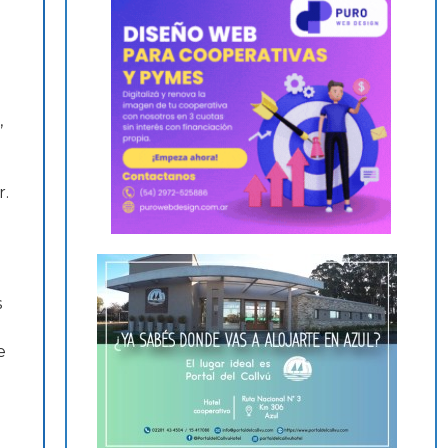
,
r.
s
e