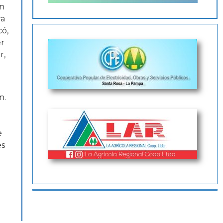
En
ra
có,
er
r,
n.
e
es