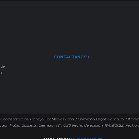
CONTACTANOS!
 de
an
Cooperativa de Trabajo EcoMedios Ltda. / Domicilio Legal: Gorriti 75. Oficina
ador: Pablo Bussetti..
Ejemplar N° : 6120 Fecha de edición: 19/09/2022.
Fecha d
Desarrollado por
Puro Web Design.