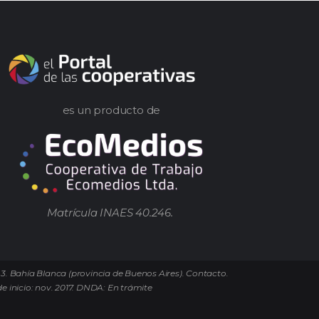
es un producto de
Matrícula INAES 40.246.
 3. Bahía Blanca (provincia de Buenos Aires). Contacto.
e inicio: nov. 2017. DNDA: En trámite