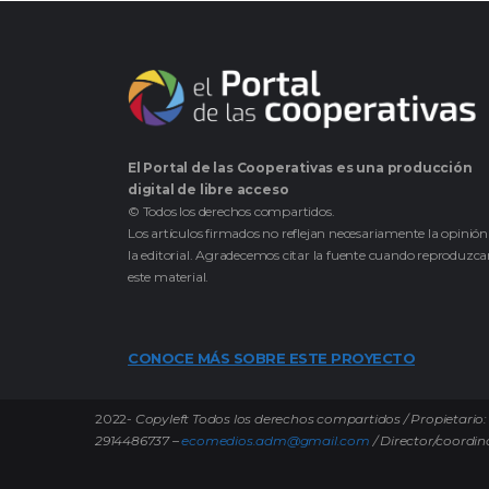
El Portal de las Cooperativas es una producción
digital de libre acceso
© Todos los derechos compartidos.
Los artículos firmados no reflejan necesariamente la opinión
la editorial. Agradecemos citar la fuente cuando reproduzc
este material.
CONOCE MÁS SOBRE ESTE PROYECTO
2022-
Copyleft Todos los derechos compartidos / Propietario: 
2914486737 –
ecomedios.adm@gmail.com
/ Director/coordin