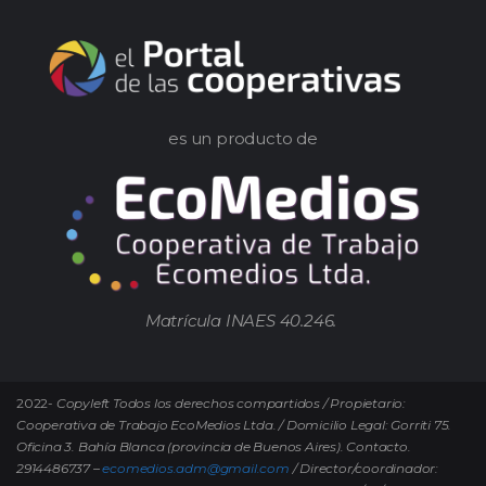
es un producto de
Matrícula INAES 40.246.
2022-
Copyleft Todos los derechos compartidos / Propietario:
Cooperativa de Trabajo EcoMedios Ltda. / Domicilio Legal: Gorriti 75.
Oficina 3. Bahía Blanca (provincia de Buenos Aires). Contacto.
2914486737 –
ecomedios.adm@gmail.com
/ Director/coordinador: