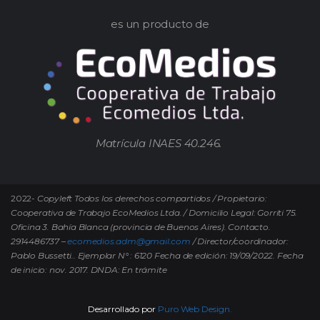
es un producto de
Matrícula INAES 40.246.
2022-
Copyleft Todos los derechos compartidos / Propietario:
Cooperativa de Trabajo EcoMedios Ltda. / Domicilio Legal: Gorriti 75.
Oficina 3. Bahía Blanca (provincia de Buenos Aires). Contacto.
2914486737 –
ecomedios.adm@gmail.com
/ Director/coordinador:
Pablo Bussetti..
Ejemplar N° : 6120 Fecha de edición: 19/09/2022.
Fecha
de inicio: nov. 2017. DNDA: En trámite
Desarrollado por
Puro Web Design.