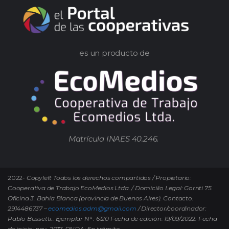
es un producto de
Matrícula INAES 40.246.
2022-
Copyleft Todos los derechos compartidos / Propietario:
Cooperativa de Trabajo EcoMedios Ltda. / Domicilio Legal: Gorriti 75.
Oficina 3. Bahía Blanca (provincia de Buenos Aires). Contacto.
2914486737 –
ecomedios.adm@gmail.com
/ Director/coordinador:
Pablo Bussetti..
Ejemplar N° : 6120 Fecha de edición: 19/09/2022.
Fecha
de inicio: nov. 2017. DNDA: En trámite