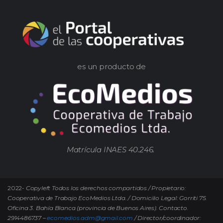
es un producto de
Matrícula INAES 40.246.
2022-
Copyleft Todos los derechos compartidos / Propietario:
Cooperativa de Trabajo EcoMedios Ltda. / Domicilio Legal: Gorriti 75.
Oficina 3. Bahía Blanca (provincia de Buenos Aires). Contacto.
2914486737 –
ecomedios.adm@gmail.com
/ Director/coordinador: