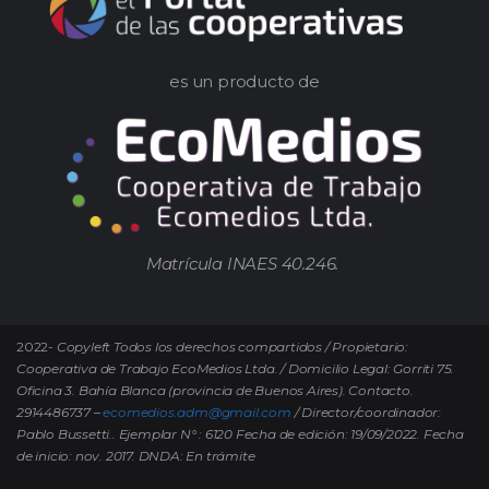
es un producto de
Matrícula INAES 40.246.
2022-
Copyleft Todos los derechos compartidos / Propietario:
Cooperativa de Trabajo EcoMedios Ltda. / Domicilio Legal: Gorriti 75.
Oficina 3. Bahía Blanca (provincia de Buenos Aires). Contacto.
2914486737 –
ecomedios.adm@gmail.com
/ Director/coordinador:
Pablo Bussetti..
Ejemplar N° : 6120 Fecha de edición: 19/09/2022.
Fecha
de inicio: nov. 2017. DNDA: En trámite