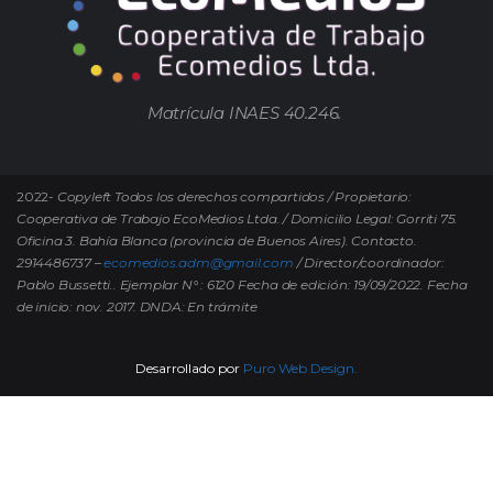
Matrícula INAES 40.246.
2022-
Copyleft Todos los derechos compartidos / Propietario:
Cooperativa de Trabajo EcoMedios Ltda. / Domicilio Legal: Gorriti 75.
Oficina 3. Bahía Blanca (provincia de Buenos Aires). Contacto.
2914486737 –
ecomedios.adm@gmail.com
/ Director/coordinador:
Pablo Bussetti..
Ejemplar N° : 6120 Fecha de edición: 19/09/2022.
Fecha
de inicio: nov. 2017. DNDA: En trámite
Desarrollado por
Puro Web Design.