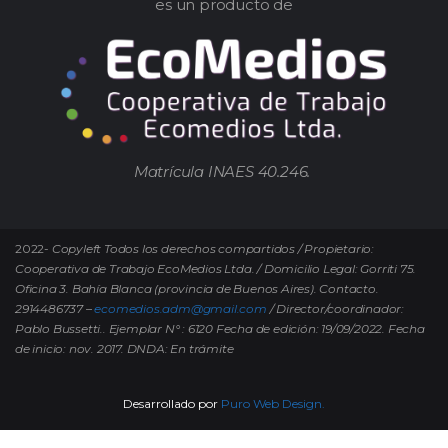
es un producto de
Matrícula INAES 40.246.
2022-
Copyleft Todos los derechos compartidos / Propietario:
Cooperativa de Trabajo EcoMedios Ltda. / Domicilio Legal: Gorriti 75.
Oficina 3. Bahía Blanca (provincia de Buenos Aires). Contacto.
2914486737 –
ecomedios.adm@gmail.com
/ Director/coordinador:
Pablo Bussetti..
Ejemplar N° : 6120 Fecha de edición: 19/09/2022.
Fecha
de inicio: nov. 2017. DNDA: En trámite
Desarrollado por
Puro Web Design.