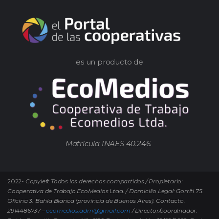
es un producto de
Matrícula INAES 40.246.
2022-
Copyleft Todos los derechos compartidos / Propietario:
Cooperativa de Trabajo EcoMedios Ltda. / Domicilio Legal: Gorriti 75.
Oficina 3. Bahía Blanca (provincia de Buenos Aires). Contacto.
2914486737 –
ecomedios.adm@gmail.com
/ Director/coordinador: