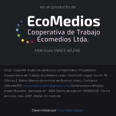
es un producto de
Matrícula INAES 40.246.
2022-
Copyleft Todos los derechos compartidos / Propietario:
Cooperativa de Trabajo EcoMedios Ltda. / Domicilio Legal: Gorriti 75.
Oficina 3. Bahía Blanca (provincia de Buenos Aires). Contacto.
2914486737 –
ecomedios.adm@gmail.com
/ Director/coordinador:
Pablo Bussetti..
Ejemplar N° : 6120 Fecha de edición: 19/09/2022.
Fecha
de inicio: nov. 2017. DNDA: En trámite
Desarrollado por
Puro Web Design.