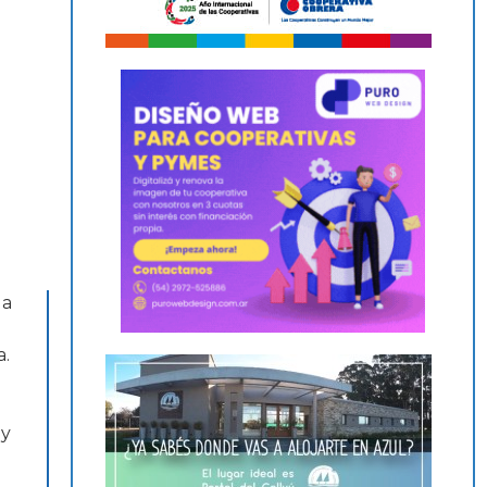
la
a.
 y