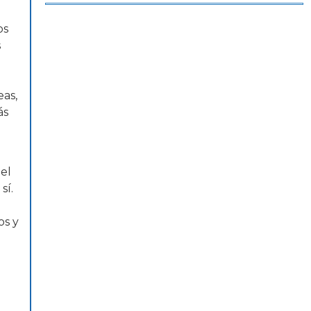
os
s
eas,
ás
el
sí.
os y