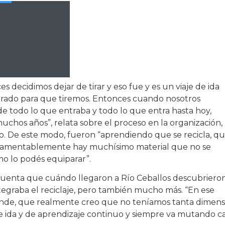
s decidimos dejar de tirar y eso fue y es un viaje de ida
arado para que tiremos. Entonces cuando nosotros
de todo lo que entraba y todo lo que entra hasta hoy,
hos años”, relata sobre el proceso en la organización,
. De este modo, fueron “aprendiendo que se recicla, q
 lamentablemente hay muchísimo material que no se
mo lo podés equiparar”.
i cuenta que cuándo llegaron a Río Ceballos descubriero
egraba el reciclaje, pero también mucho más. “En ese
nde, que realmente creo que no teníamos tanta dimens
de ida y de aprendizaje continuo y siempre va mutando c