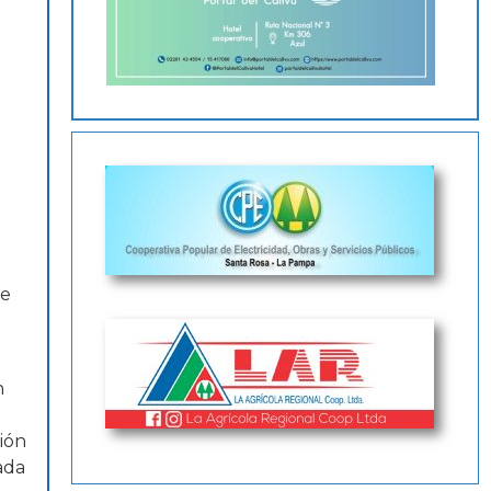
ue
n
ión
ada