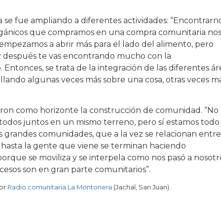
va se fue ampliando a diferentes actividades: “Encontrarn
rgánicos que compramos en una compra comunitaria no
í empezamos a abrir más para el lado del alimento, pero
y después te vas encontrando mucho con la
 Entonces, se trata de la integración de las diferentes ár
ollando algunas veces más sobre una cosa, otras veces m
vieron como horizonte la construcción de comunidad. “No
odos juntos en un mismo terreno, pero sí estamos todo 
grandes comunidades, que a la vez se relacionan entre 
 hasta la gente que viene se terminan haciendo
orque se moviliza y se interpela como nos pasó a nosotr
cesos son en gran parte comunitarios”.
por
Radio comunitaria La Montonera
(Jachal, San Juan).