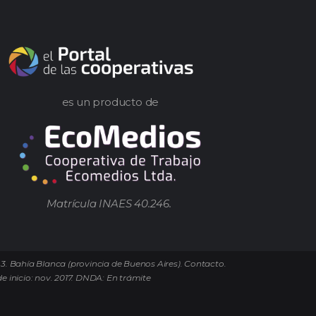
es un producto de
Matrícula INAES 40.246.
 3. Bahía Blanca (provincia de Buenos Aires). Contacto.
e inicio: nov. 2017. DNDA: En trámite