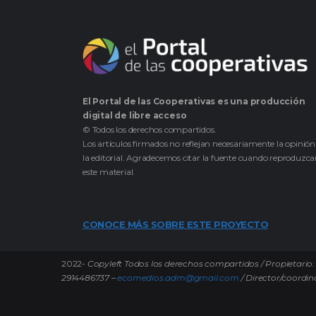
El Portal de las Cooperativas es una producción
digital de libre acceso
© Todos los derechos compartidos.
Los artículos firmados no reflejan necesariamente la opinión
la editorial. Agradecemos citar la fuente cuando reproduzc
este material.
CONOCE MÁS SOBRE ESTE PROYECTO
2022-
Copyleft Todos los derechos compartidos / Propietario: 
2914486737 –
ecomedios.adm@gmail.com
/ Director/coordin