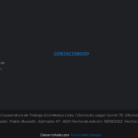
CONTACTANOS!
 de
an
Cooperativa de Trabajo EcoMedios Ltda. / Domicilio Legal: Gorriti 75. Oficina
ador: Pablo Bussetti..
Ejemplar N° : 6120 Fecha de edición: 19/09/2022.
Fecha d
Desarrollado por
Puro Web Design.