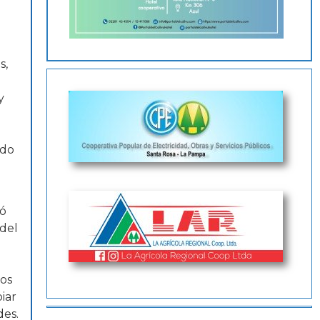
s,
y
ndo
có
 del
nos
iar
des.