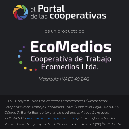
es un producto de
Matrícula INAES 40.246.
2022-
Copyleft Todos los derechos compartidos / Propietario:
Cooperativa de Trabajo EcoMedios Ltda. / Domicilio Legal: Gorriti 75.
Oficina 3. Bahía Blanca (provincia de Buenos Aires). Contacto.
2914486737 –
ecomedios.adm@gmail.com
/ Director/coordinador:
Pablo Bussetti..
Ejemplar N° : 6120 Fecha de edición: 19/09/2022.
Fecha