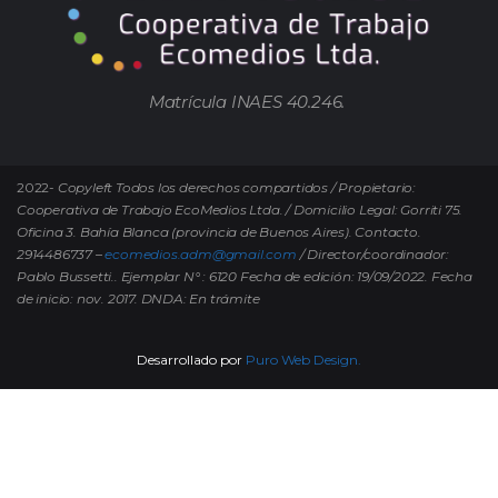
Matrícula INAES 40.246.
2022-
Copyleft Todos los derechos compartidos / Propietario:
Cooperativa de Trabajo EcoMedios Ltda. / Domicilio Legal: Gorriti 75.
Oficina 3. Bahía Blanca (provincia de Buenos Aires). Contacto.
2914486737 –
ecomedios.adm@gmail.com
/ Director/coordinador:
Pablo Bussetti..
Ejemplar N° : 6120 Fecha de edición: 19/09/2022.
Fecha
de inicio: nov. 2017. DNDA: En trámite
Desarrollado por
Puro Web Design.