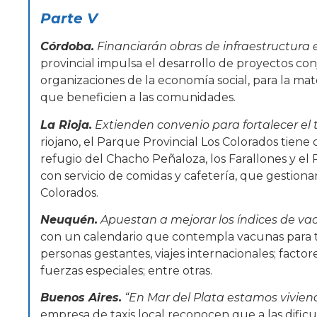
Parte V
Córdoba.
Financiarán obras de infraestructura e
provincial impulsa el desarrollo de proyectos co
organizaciones de la economía social, para la mate
que beneficien a las comunidades.
La Rioja.
Extienden convenio para fortalecer el t
riojano, el Parque Provincial Los Colorados tiene 
refugio del Chacho Peñaloza, los Farallones y el
con servicio de comidas y cafetería, que gestiona
Colorados.
Neuquén.
Apuestan a mejorar los índices de va
con un calendario que contempla vacunas para tod
personas gestantes, viajes internacionales; factor
fuerzas especiales; entre otras.
Buenos Aires.
“En Mar del Plata estamos vivien
empresa de taxis local reconocen que a las dific