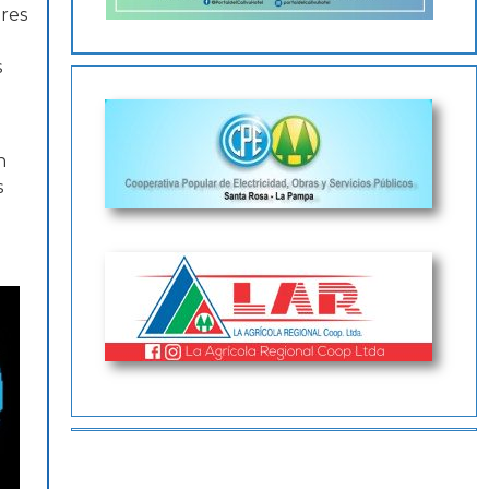
res
s
n
s