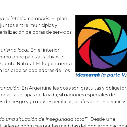
n el interior cordobés.
El plan
njuntos entre municipios y
rialización de obras de servicios
urismo local.
En el interior
como principales atractivos el
 Puente Natural. El lugar cuenta
n los propios pobladores de Los
(
descargá
la parte V
)
cunación.
En Argentina las dosis son gratuitas y obligatori
as las etapas de la vida; situaciones especiales de
es de riesgo y grupos específicos, profesiones específicas
do una situación de inseguridad total”
. Desde una
ultades económicas por las medidas del gobierno nacional