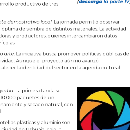
(
descargá
la parte IV
rrollo productivo de tres
te demostrativo local.
La jornada permitió observar
a óptima de siembra de distintos materiales. La actividad
oras y productores, quienes intercambiaron datos
ícolas.
o arte.
La iniciativa busca promover políticas públicas de
ctividad. Aunque el proyecto aún no avanzó
rtalecer la identidad del sector en la agenda cultural.
 yerba.
La primera tanda se
ó 10.000 paquetes de un
onamiento y secado natural, con
l.
otellas plásticas y aluminio son
 ciudad de Ushuaia, bajo la