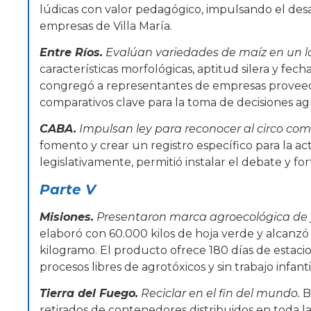
lúdicas con valor pedagógico, impulsando el desa
empresas de Villa María.
Entre Ríos.
Evalúan variedades de maíz en un lo
características morfológicas, aptitud silera y fech
congregó a representantes de empresas proveed
comparativos clave para la toma de decisiones agr
CABA.
Impulsan ley para reconocer al circo com
fomento y crear un registro específico para la a
legislativamente, permitió instalar el debate y fo
Parte V
Misiones.
Presentaron marca agroecológica de
elaboró con 60.000 kilos de hoja verde y alcanz
kilogramo. El producto ofrece 180 días de estaci
procesos libres de agrotóxicos y sin trabajo infanti
Tierra del Fuego.
Reciclar en el fin del mundo.
B
retirados de contenedores distribuidos en toda la