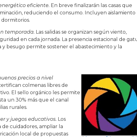
nergético eficiente.
En breve finalizarán las casas que
iluminación, reduciendo el consumo. Incluyen aislamiento
 dormitorios.
ún temporada.
Las salidas se organizan según viento,
guridad en cada jornada. La presencia estacional de gat
a y besugo permite sostener el abastecimiento y la
uenos precios a nivel
ertifican colmenas libres de
vo. El sello orgánico les permite
sta un 30% más que el canal
ias rurales.
er y juegos educativos.
Los
a de cuidadores, ampliar la
bricación local de propuestas