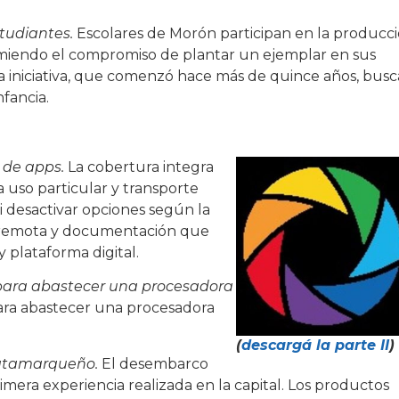
tudiantes.
Escolares de Morón participan en la producc
umiendo el compromiso de plantar un ejemplar en sus
La iniciativa, que comenzó hace más de quince años, busc
nfancia.
 de apps.
La cobertura integra
a uso particular y transporte
ni desactivar opciones según la
n remota y documentación que
 plataforma digital.
a para abastecer una procesadora
para abastecer una procesadora
(
descargá la parte II
)
 catamarqueño.
El desembarco
imera experiencia realizada en la capital. Los productos