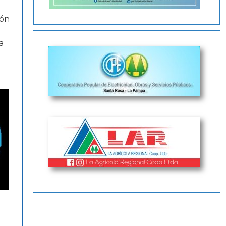
ión
a