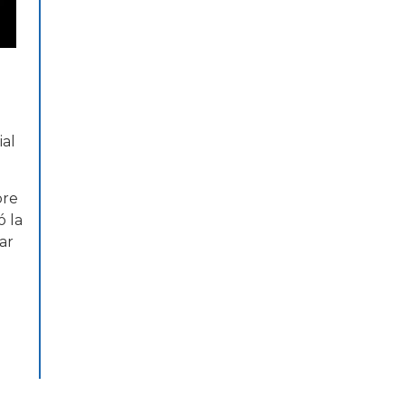
ial
bre
ó la
ar