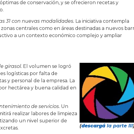
ptimas de conservación, y se ofrecieron recetas y
o.
das 31 con nuevas modalidades.
La iniciativa contempla
n zonas centrales como en áreas destinadas a nuevos barr
ructivo a un contexto económico complejo y ampliar
e girasol.
El volumen se logró
es logísticas por falta de
as y personal de la empresa. La
por hectárea y buena calidad en
tenimiento de servicios.
Un
irá realizar labores de limpieza
izando un nivel superior de
(
descargá
la parte III
xcretas.