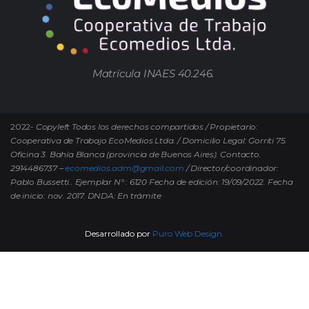
Matrícula INAES 40.246.
2022-
Copyleft Todos los derechos compartidos / Propietario:
Cooperativa de Trabajo EcoMedios Ltda. / Domicilio Legal: Gorriti 75.
Oficina 3. Bahía Blanca (provincia de Buenos Aires). Contacto.
2914486737 –
ecomedios.adm@gmail.com
/ Director/coordinador:
Pablo Bussetti..
Ejemplar N° : 6120 Fecha de edición: 19/09/2022.
Fecha
de inicio: nov. 2017. DNDA: En trámite
Desarrollado por
Puro Web Design.