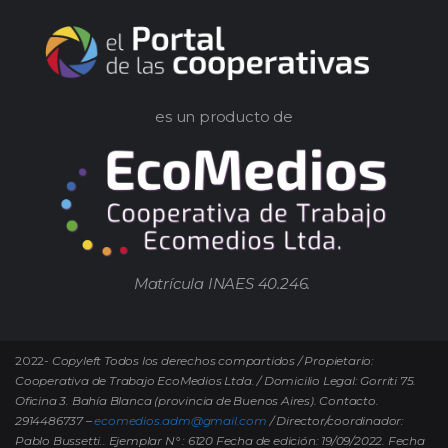
es un producto de
Matrícula INAES 40.246.
2022-
Copyleft Todos los derechos compartidos / Propietario:
Cooperativa de Trabajo EcoMedios Ltda. / Domicilio Legal: Gorriti 75.
Oficina 3. Bahía Blanca (provincia de Buenos Aires). Contacto.
2914486737 –
ecomedios.adm@gmail.com
/ Director/coordinador:
Pablo Bussetti..
Ejemplar N° : 6120 Fecha de edición: 19/09/2022.
Fecha