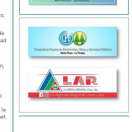
z,
de
dad
n,
o
 la
net