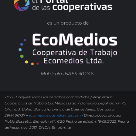
es un producto de
Matrícula INAES 40.246.
2022-
Copyleft Todos los derechos compartidos / Propietario:
Cooperativa de Trabajo EcoMedios Ltda. / Domicilio Legal: Gorriti 75.
Oficina 3. Bahía Blanca (provincia de Buenos Aires). Contacto.
2914486737 –
ecomedios.adm@gmail.com
/ Director/coordinador:
Pablo Bussetti..
Ejemplar N° : 6120 Fecha de edición: 19/09/2022.
Fecha
de inicio: nov. 2017. DNDA: En trámite