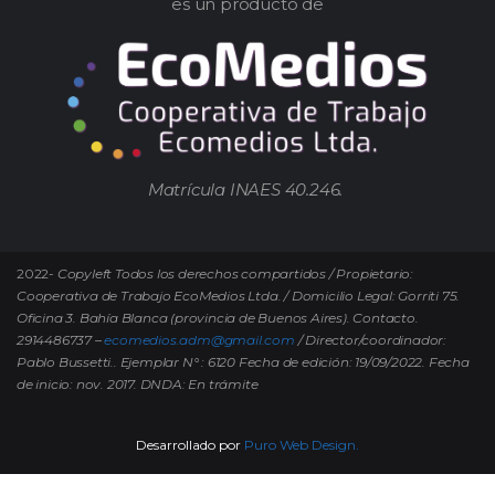
es un producto de
Matrícula INAES 40.246.
2022-
Copyleft Todos los derechos compartidos / Propietario:
Cooperativa de Trabajo EcoMedios Ltda. / Domicilio Legal: Gorriti 75.
Oficina 3. Bahía Blanca (provincia de Buenos Aires). Contacto.
2914486737 –
ecomedios.adm@gmail.com
/ Director/coordinador:
Pablo Bussetti..
Ejemplar N° : 6120 Fecha de edición: 19/09/2022.
Fecha
de inicio: nov. 2017. DNDA: En trámite
Desarrollado por
Puro Web Design.